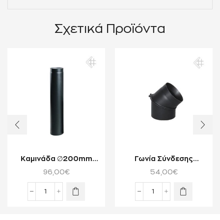
Σχετικά Προϊόντα
Καμινάδα ∅200mm
Γωνία Σύνδεσης
1.0m Μαύρος Χάλυβας
∅150mm 45° Μαύρος
96,00
€
54,00
€
Kratki RS200 1...
Χάλυβας Kratki KS...