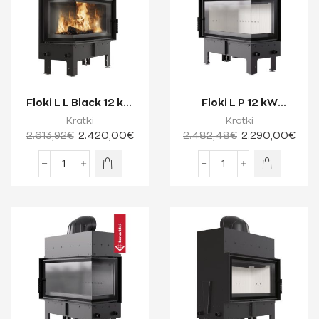
Floki L L Black 12 kW
Floki L P 12 kW
Ενεργειακό Τζάκι
Ενεργειακό Τζάκι
Kratki
Kratki
Ξύλου Δύο Ό...
Ξύλου Δύο Όψεων μ...
2.613,92
€
2.420,00
€
2.482,48
€
2.290,00
€