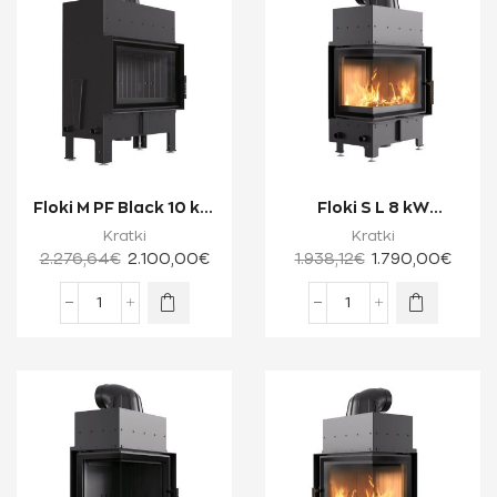
Floki M PF Black 10 kW
Floki S L 8 kW
Ενεργειακό Τζάκι
Ενεργειακό Τζάκι
Kratki
Kratki
Ξύλου Μίας...
Ξύλου Δύο Όψεων με...
2.276,64
€
2.100,00
€
1.938,12
€
1.790,00
€