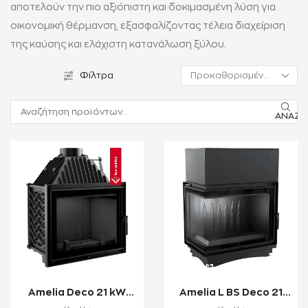
αποτελούν την πιο αξιόπιστη και δοκιμασμένη λύση για
οικονομική θέρμανση, εξασφαλίζοντας τέλεια διαχείριση
της καύσης και ελάχιστη κατανάλωση ξύλου.
Φίλτρα
ΑΝΑΖΉ
Amelia Deco 21 kW
Amelia L BS Deco 21
Ενεργειακό Τζάκι
kW Ενεργειακό Τζάκι