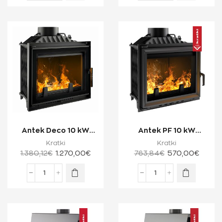
Antek Deco 10 kW
Antek PF 10 kW
Ενεργειακό Τζάκι
Ενεργειακό Τζάκι
Kratki
Kratki
Ξύλου Μίας Όψης ...
Ξύλου Μίας Όψης με...
1.380,12
€
1.270,00
€
763,84
€
570,00
€