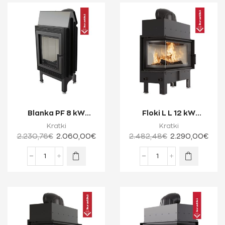
Blanka PF 8 kW
Floki L L 12 kW
Ενεργειακό Τζάκι
Ενεργειακό Τζάκι
Kratki
Kratki
Ξύλου Μίας Όψης με...
Ξύλου Δύο Όψεων μ...
2.230,76
€
2.060,00
€
2.482,48
€
2.290,00
€