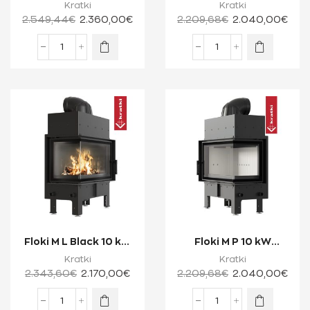
Ενεργειακό Τζάκι
Ενεργειακό Τζάκι
Kratki
Kratki
Ξύλου Μίας...
Ξύλου Δύο Όψεων μ...
2.549,44
€
2.360,00
€
2.209,68
€
2.040,00
€
Floki M L Black 10 kW
Floki M P 10 kW
Ενεργειακό Τζάκι
Ενεργειακό Τζάκι
Kratki
Kratki
Ξύλου Δύο Ό...
Ξύλου Δύο Όψεων μ...
2.343,60
€
2.170,00
€
2.209,68
€
2.040,00
€