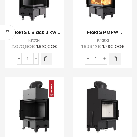
Floki S L Black 8 kW
Floki S P 8 kW
Ενεργειακό Τζάκι
Ενεργειακό Τζάκι
Kratki
Kratki
Ξύλου Δύο Όψ...
Ξύλου Δύο Όψεων με...
2.070,80
€
1.910,00
€
1.938,12
€
1.790,00
€