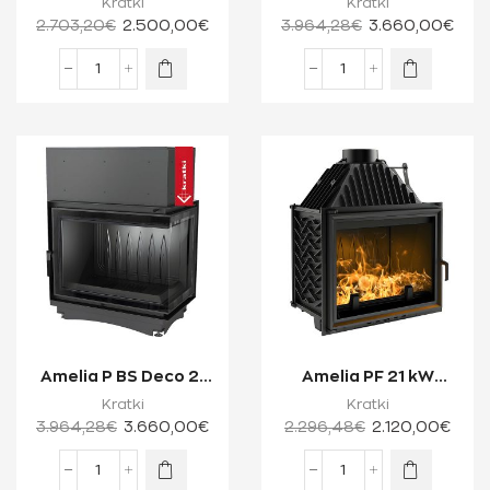
Kratki
Kratki
Ξύλου Μίας Όψης...
Ξύλου Δύο ...
2.703,20
€
2.500,00
€
3.964,28
€
3.660,00
€
Amelia P BS Deco 21
Amelia PF 21 kW
kW Ενεργειακό Τζάκι
Ενεργειακό Τζάκι
Kratki
Kratki
Ξύλου Δύο ...
Ξύλου Μίας Όψης μ...
3.964,28
€
3.660,00
€
2.296,48
€
2.120,00
€