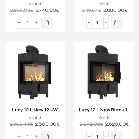
Ενεργειακή Κασέτα
14 kW Ενεργειακή
Kratki
Kratki
Τζακιού Μία...
Κασέτα Τζακι...
2.966,08
€
2.740,00
€
3.119,84
€
2.880,00
€
Lucy 12 L New 12 kW
Lucy 12 L New Black 12
Ενεργειακό Τζάκι
kW Ενεργειακό Τζάκι
Kratki
Kratki
Ξύλου Δύο Όψε...
Ξύλου Δ...
2.709,40
€
2.500,00
€
2.842,08
€
2.620,00
€