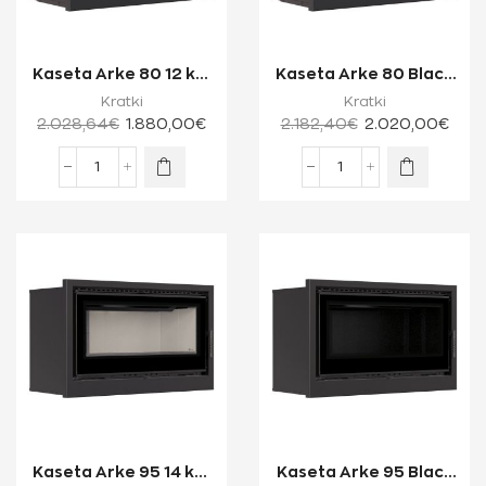
Kaseta Arke 80 12 kW
Kaseta Arke 80 Black
Ενεργειακή Κασέτα
12 kW Ενεργειακή
Kratki
Kratki
Τζακιού Μία...
Κασέτα Τζακι...
2.028,64
€
1.880,00
€
2.182,40
€
2.020,00
€
Kaseta Arke 95 14 kW
Kaseta Arke 95 Black