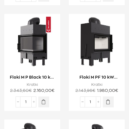
Floki M P Black 10 kW
Floki M PF 10 kW
Ενεργειακό Τζάκι
Ενεργειακό Τζάκι
Kratki
Kratki
Ξύλου Δύο Ό...
Ξύλου Μίας Όψης ...
2.343,60
€
2.160,00
€
2.143,96
€
1.980,00
€