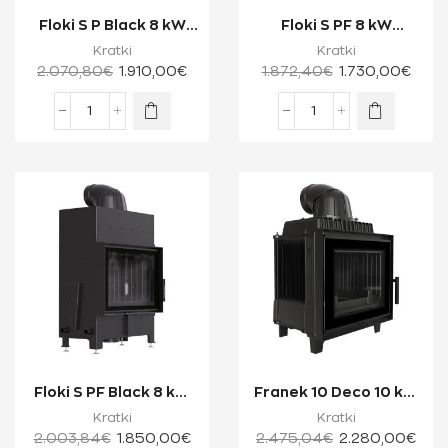
Floki S P Black 8 kW
Floki S PF 8 kW
Ενεργειακό Τζάκι
Ενεργειακό Τζάκι
Kratki
Kratki
Ξύλου Δύο Όψ...
Ξύλου Μίας Όψης μ...
2.070,80
€
1.910,00
€
1.872,40
€
1.730,00
€
Floki S PF Black 8 kW
Franek 10 Deco 10 kW
Ενεργειακό Τζάκι
Ενεργειακό Τζάκι
Kratki
Kratki
Ξύλου Μίας ...
Ξύλου Μίας Ό...
2.003,84
€
1.850,00
€
2.475,04
€
2.280,00
€