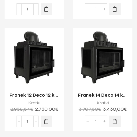
Franek 12 Deco 12 kW
Franek 14 Deco 14 kW
Ενεργειακό Τζάκι
Ενεργειακό Τζάκι
Kratki
Kratki
Ξύλου Μίας Ό...
Ξύλου Μίας Ό...
2.958,64
€
2.730,00
€
3.707,60
€
3.430,00
€