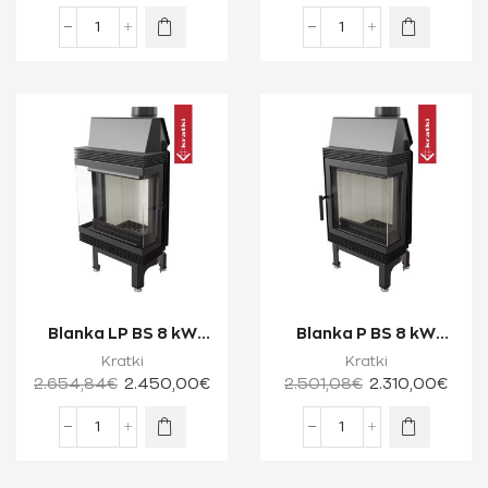
Blanka LP BS 8 kW
Blanka P BS 8 kW
Ενεργειακό Τζάκι
Ενεργειακό Τζάκι
Kratki
Kratki
Ξύλου Τριών Όψε...
Ξύλου Δύο Όψεων ...
2.654,84
€
2.450,00
€
2.501,08
€
2.310,00
€