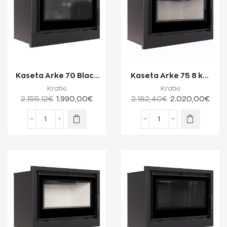
Kaseta Arke 70 Black
Kaseta Arke 75 8 kW
8 kW Ενεργειακή
Ενεργειακή Κασέτα
Kratki
Kratki
Κασέτα Τζακιο...
Τζακιού Μίας...
2.155,12
€
1.990,00
€
2.182,40
€
2.020,00
€