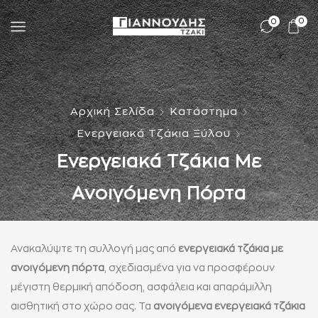
0
0
Αρχική Σελίδα
Κατάστημα
Ενεργειακά Τζάκια Ξύλου
Ενεργειακά Τζάκια Με
Ανοιγόμενη Πόρτα
Ανακαλύψτε τη συλλογή μας από
ενεργειακά τζάκια με
ανοιγόμενη πόρτα
, σχεδιασμένα για να προσφέρουν
μέγιστη θερμική απόδοση, ασφάλεια και απαράμιλλη
αισθητική στο χώρο σας. Τα
ανοιγόμενα ενεργειακά τζάκια