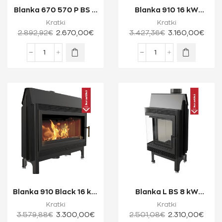
Blanka 670 570 P BS 11
Blanka 910 16 kW
kW Ενεργειακό Τζάκι
Ενεργειακό Τζάκι
Kratki
Kratki
Ξύλου Δ...
Ξύλου Μίας Όψης ...
2.892,92
€
2.670,00
€
3.427,36
€
3.160,00
€
Blanka 910 Black 16 kW
Blanka L BS 8 kW
Ενεργειακό Τζάκι
Ενεργειακό Τζάκι
Kratki
Kratki
Ξύλου Μίας...
Ξύλου Δύο Όψεων ...
3.579,88
€
3.300,00
€
2.501,08
€
2.310,00
€