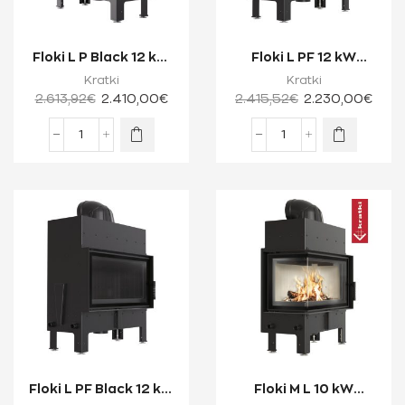
Floki L P Black 12 kW
Floki L PF 12 kW
Ενεργειακό Τζάκι
Ενεργειακό Τζάκι
Kratki
Kratki
Ξύλου Δύο Ό...
Ξύλου Μίας Όψης ...
2.613,92
€
2.410,00
€
2.415,52
€
2.230,00
€
Floki L PF Black 12 kW
Floki M L 10 kW