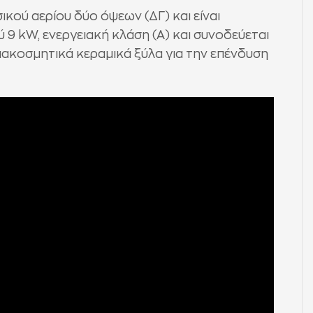
ικού αερίου δύο όψεων (ΔΓ) και είναι
 9 kW, ενεργειακή κλάση (Α) και συνοδεύεται
ιακοσμητικά κεραμικά ξύλα για την επένδυση