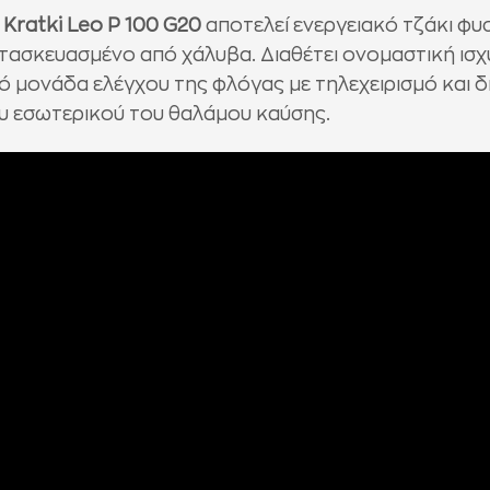
ο
Kratki Leo P 100 G20
αποτελεί ενεργειακό τζάκι φυσ
τασκευασμένο από χάλυβα. Διαθέτει ονομαστική ισχύ
πό
μονάδα ελέγχου της φλόγας με τηλεχειρισμό και δ
υ εσωτερικού του θαλάμου καύσης.