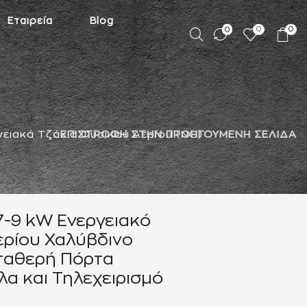
Εταιρεία
Blog
0
0
0
γειακά Τζάκια Φυσικού Αερίου (NG)
ΕΠΙΣΤΡΟΦΗ ΣΤΗΝ ΠΡΟΗΓΟΥΜΕΝΗ ΣΕΛΙΔΑ
7-9 kW Ενεργειακό
ερίου Χαλύβδινο
Σταθερή Πόρτα
λα και Τηλεχειρισμό