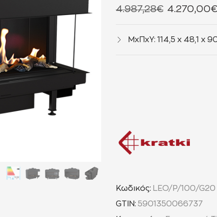
4.987,28
€
4.270,00
ΜxΠxΥ: 114,5 x 48,1 x 9
Κωδικός:
LEO/P/100/G20
GTIN:
5901350066737