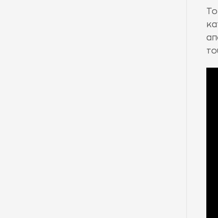
Τ
κα
α
το