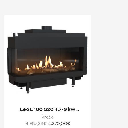
Leo L 100 G20 4.7-9 kW
Ενεργειακό Τζάκι Φυσικού Αε...
Kratki
4.987,28
€
4.270,00
€