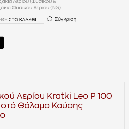
ζάκια Αερίου (Φυσικού &
ζάκια Φυσικού Αερίου (NG)
Σύγκριση
ΚΗ ΣΤΟ ΚΑΛΆΘΙ
κού Αερίου Kratki Leo P 100
ειστό Θάλαμο Καύσης
ιο