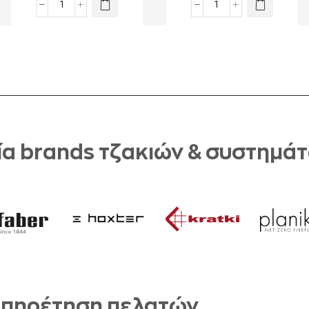
α brands τζακιών & συστημά
πηρέτηση πελατών