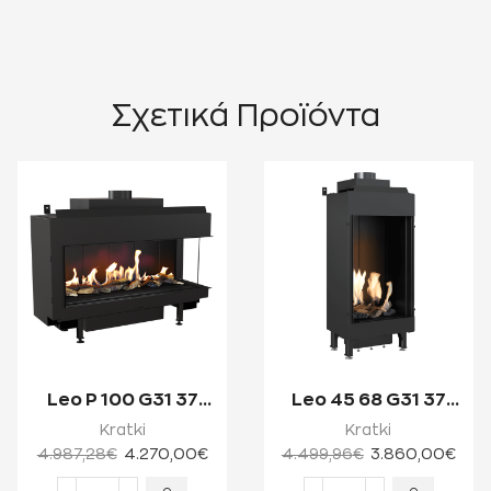
Σχετικά Προϊόντα
Leo P 100 G31 37
Leo 45 68 G31 37
MBAR 8.2kW
MBAR 3.8kW
Kratki
Kratki
Ενεργειακό Τζάκι
Ενεργειακό Τζάκι
4.987,28
€
4.270,00
€
4.499,96
€
3.860,00
€
Αερίο...
Αερίο...