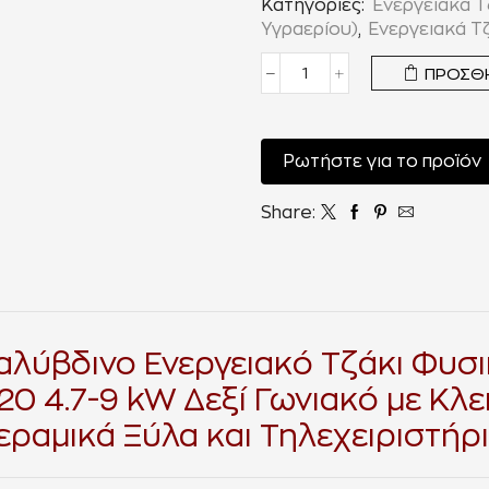
Κατηγορίες:
Ενεργειακά Τ
Υγραερίου)
,
Ενεργειακά Τ
ΠΡΟΣΘΉ
Ρωτήστε για το προϊόν
Share:
αλύβδινο Ενεργειακό Τζάκι Φυσι
20 4.7-9 kW Δεξί Γωνιακό με Κλ
εραμικά Ξύλα και Τηλεχειριστήρ