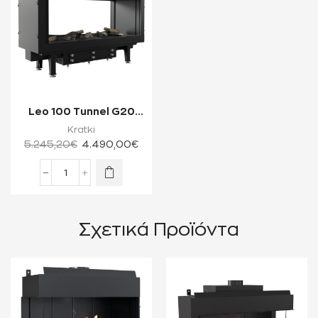
Leo 100 Tunnel G20
4.7-9 kW Ενεργειακό
Kratki
Τζάκι Φυσικ...
5.245,20
€
4.490,00
€
Σχετικά Προϊόντα