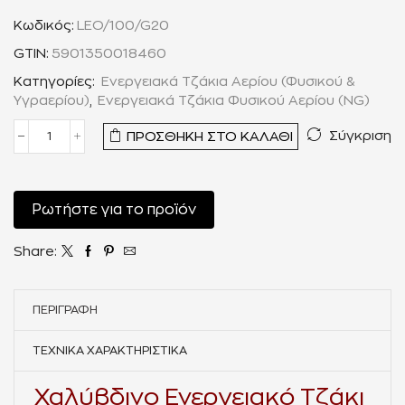
Κωδικός:
LEO/100/G20
GTIN:
5901350018460
Κατηγορίες:
Ενεργειακά Τζάκια Αερίου (Φυσικού &
Υγραερίου)
,
Ενεργειακά Τζάκια Φυσικού Αερίου (NG)
Σύγκριση
ΠΡΟΣΘΉΚΗ ΣΤΟ ΚΑΛΆΘΙ
Ρωτήστε για το προϊόν
Share:
ΠΕΡΙΓΡΑΦΉ
ΤΕΧΝΙΚΆ ΧΑΡΑΚΤΗΡΙΣΤΙΚΆ
Χαλύβδινο Ενεργειακό Τζάκι