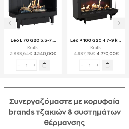
Leo L 70 G20 3.5-7.3
Leo P 100 G20 4.7-9 kW
kW Ενεργειακό Τζάκι
Ενεργειακό Τζάκι
Kratki
Kratki
Φυσικού Α...
Φυσικού Αε...
3.888,64
€
3.340,00
€
4.987,28
€
4.270,00
€
Συνεργαζόμαστε με κορυφαία
brands τζακιών & συστημάτων
θέρμανσης