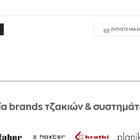
ΖΗΤΉΣΤΕ ΜΙΑ 
α brands τζακιών & συστημά