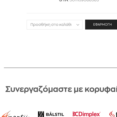
GTIN:
5011139088383
ΕΦΑΡΜΟΓΉ
Συνεργαζόμαστε με κορυφαί