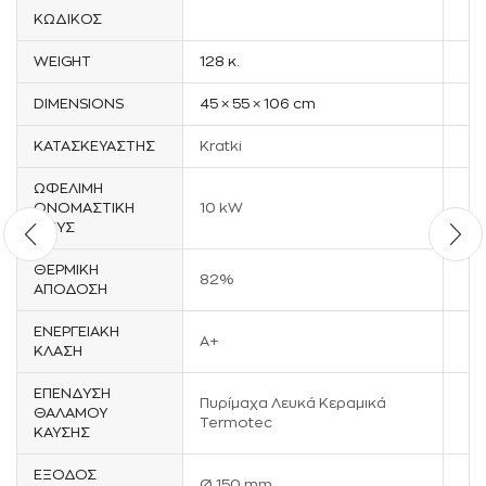
ΚΩΔΙΚΌΣ
WEIGHT
128 κ.
DIMENSIONS
45 × 55 × 106 cm
ΚΑΤΑΣΚΕΥΑΣΤΉΣ
Kratki
ΩΦΈΛΙΜΗ
ΟΝΟΜΑΣΤΙΚΉ
10 kW
ΙΣΧΎΣ
ΘΕΡΜΙΚΉ
82%
ΑΠΌΔΟΣΗ
ΕΝΕΡΓΕΙΑΚΉ
A+
ΚΛΆΣΗ
ΕΠΈΝΔΥΣΗ
Πυρίμαχα Λευκά Κεραμικά
ΘΑΛΆΜΟΥ
Termotec
ΚΑΎΣΗΣ
ΈΞΟΔΟΣ
Ø 150 mm