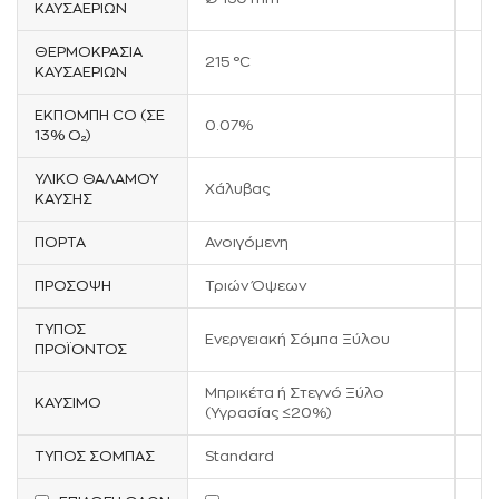
ΚΑΥΣΑΕΡΊΩΝ
ΘΕΡΜΟΚΡΑΣΊΑ
215 °C
ΚΑΥΣΑΕΡΊΩΝ
ΕΚΠΟΜΠΉ CO (ΣΕ
0.07%
13% O₂)
ΥΛΙΚΌ ΘΑΛΆΜΟΥ
Χάλυβας
ΚΑΎΣΗΣ
ΠΌΡΤΑ
Ανοιγόμενη
ΠΡΌΣΟΨΗ
Τριών Όψεων
ΤΎΠΟΣ
Ενεργειακή Σόμπα Ξύλου
ΠΡΟΪΌΝΤΟΣ
Μπρικέτα ή Στεγνό Ξύλο
ΚΑΎΣΙΜΟ
(Υγρασίας ≤20%)
ΤΎΠΟΣ ΣΌΜΠΑΣ
Standard